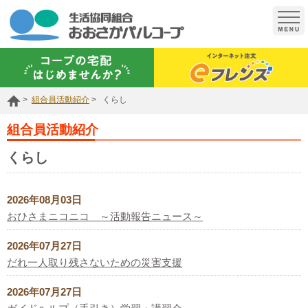
t
o
g
g
l
e
n
a
組合員活動紹介
くらし
v
i
g
組合員活動紹介
a
t
くらし
i
o
n
2026年08月03日
おひさまニコニコ ～活動報告ニュース～
2026年07月27日
だれ一人取り残さないための災害支援
2026年07月27日