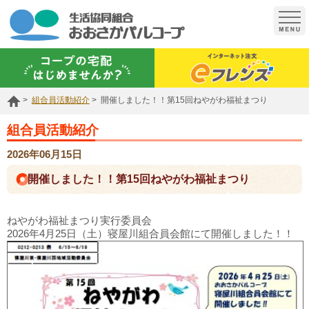
t
o
g
g
l
e
n
a
組合員活動紹介
開催しました！！第15回ねやがわ福祉まつり
v
i
g
組合員活動紹介
a
t
2026年06月15日
i
o
開催しました！！第15回ねやがわ福祉まつり
n
ねやがわ福祉まつり実行委員会
2026年4月25日（土）寝屋川組合員会館にて開催しました！！