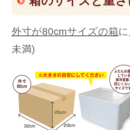
箱のサイズと重さ
外寸が80cmサイズの箱
に
未満)