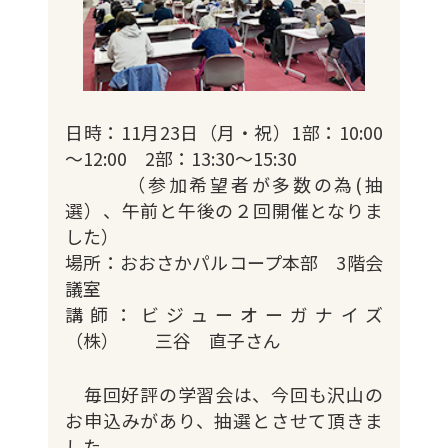
毎回好評の学習会は、今回も沢山の
お申込みがあり、抽選とさせて頂きま
した。
この「お片付け学習会」は、組合員
さんにカードワークで経験しながら決
めて頂く場面があるのですが、この間
のコロナ対策として、声を出さない学
習会を開催していますので、その部分
を削除しての学習会となりました。参
加された組合員さんからは「これから
頑張って片付けるヒントをもらいまし
た」等、沢山のお声を頂きました。
ぱるむではこれからも組合員さんの
お役に立つ学習会を開催していきま
す。
■ 参加された組合員さん
の声
コロナの影響もあり,だいぶ作
業は進みましたがもう少しスピ
ードアップして断舎利を頑張ろ
うと思いました。