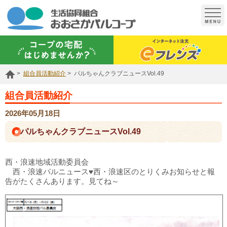
t
o
g
g
l
e
n
a
組合員活動紹介
パルちゃんクラブニュースVol.49
v
i
g
組合員活動紹介
a
t
2026年05月18日
i
o
パルちゃんクラブニュースVol.49
n
西・浪速地域活動委員会
西・浪速パルニュース♥西・浪速区のとりくみお知らせと報
告がたくさんあります。見てね～