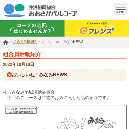
t
o
g
g
l
e
n
a
組合員活動紹介
おいしいね！みなみNEWS
v
i
g
組合員活動紹介
a
t
2022年10月10日
i
o
おいしいね！みなみNEWS
n
枚方みなみ地域活動委員会
今回のニュースは生協のお気に入り商品の紹介です。