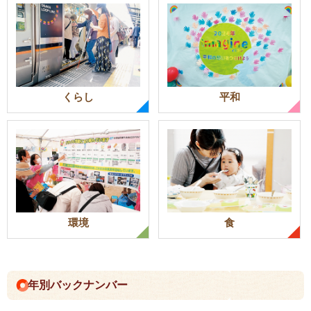
くらし
平和
環境
食
年別バックナンバー