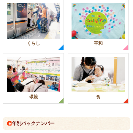
くらし
平和
環境
食
年別バックナンバー