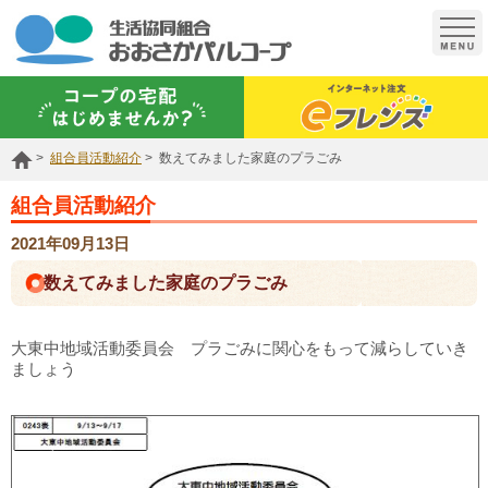
t
o
g
g
l
e
n
a
組合員活動紹介
数えてみました家庭のプラごみ
v
i
g
組合員活動紹介
a
t
2021年09月13日
i
o
数えてみました家庭のプラごみ
n
大東中地域活動委員会 プラごみに関心をもって減らしていき
ましょう