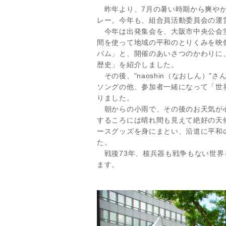
昨年より、7月の暑い時期から爽やか
レー。今年も、組合員活動委員会の運
今年は出発集会を、大阪市中央公会堂
間を使って地域の平和のとりくみを映
バム」と、開催のあいさつのかわりに
歴史」を紹介しました。
その後、"naoshin（なおしん）"
ソングの他、参加者一緒になって「世
りました。
朝からの小雨で、その後のお天気が
するころには晴れ間も見えて絶好の天
ースグッズを身にまとい、沿道に平和
た。
戦後73年、核兵器も戦争もない世界
ます。