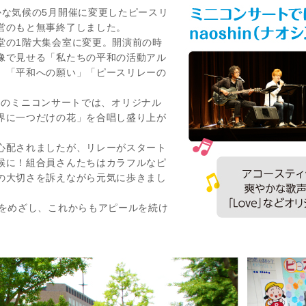
な気候の5月開催に変更したピースリ
営のもと無事終了しました。
の1階大集会室に変更。開演前の時
像で見せる「私たちの平和の活動アル
、「平和への願い」「ピースリレーの
さんのミニコンサートでは、オリジナル
界に一つだけの花」を合唱し盛り上が
心配されましたが、リレーがスタート
候に！組合員さんたちはカラフルなピ
の大切さを訴えながら元気に歩きまし
をめざし、これからもアピールを続け