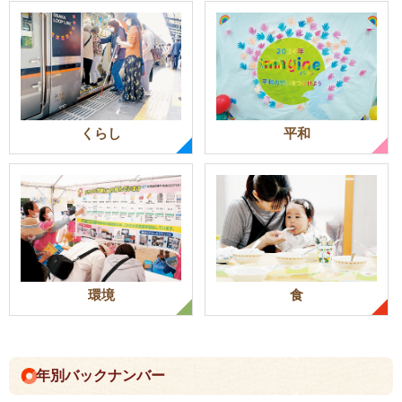
くらし
平和
環境
食
年別バックナンバー