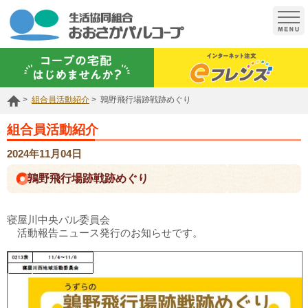
t
o
g
g
l
e
n
a
組合員活動紹介
鶉野飛行場跡戦跡めぐり
v
i
g
組合員活動紹介
a
t
2024年11月04日
i
o
鶉野飛行場跡戦跡めぐり
n
寝屋川中央パル委員会
活動報告ニュース発行のお知らせです。