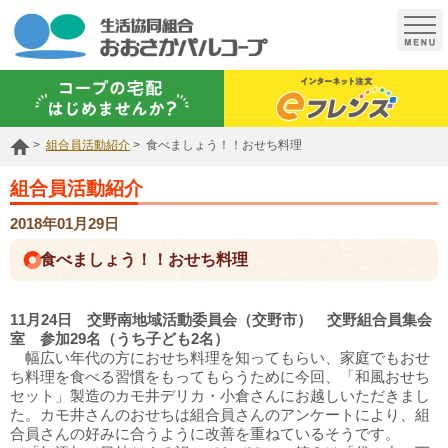
t
o
g
g
l
e
n
a
組合員活動紹介
食べましょう！！おせち料理
v
i
g
組合員活動紹介
a
t
2018年01月29日
i
o
食べましょう！！おせち料理
n
11月24日 交野南地域活動委員会（交野市） 交野組合員集会
室 参加29名（うち子ども2名）
幅広い年代の方におせち料理を知ってもらい、家庭でもおせ
ち料理を食べる習慣をもってもらうために今回、「和風おせち
セット」製造のカモ井デリカ・小倉さんにお越しいただきまし
た。カモ井さんのおせちは組合員さんのアンケートにより、組
合員さんの好みに合うように改善を重ねているそうです。