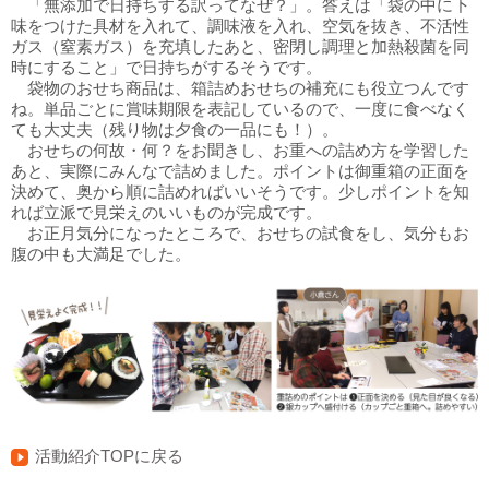
「無添加で日持ちする訳ってなぜ？」。答えは「袋の中に下
味をつけた具材を入れて、調味液を入れ、空気を抜き、不活性
ガス（窒素ガス）を充填したあと、密閉し調理と加熱殺菌を同
時にすること」で日持ちがするそうです。
袋物のおせち商品は、箱詰めおせちの補充にも役立つんです
ね。単品ごとに賞味期限を表記しているので、一度に食べなく
ても大丈夫（残り物は夕食の一品にも！）。
おせちの何故・何？をお聞きし、お重への詰め方を学習した
あと、実際にみんなで詰めました。ポイントは御重箱の正面を
決めて、奥から順に詰めればいいそうです。少しポイントを知
れば立派で見栄えのいいものが完成です。
お正月気分になったところで、おせちの試食をし、気分もお
腹の中も大満足でした。
活動紹介TOPに戻る