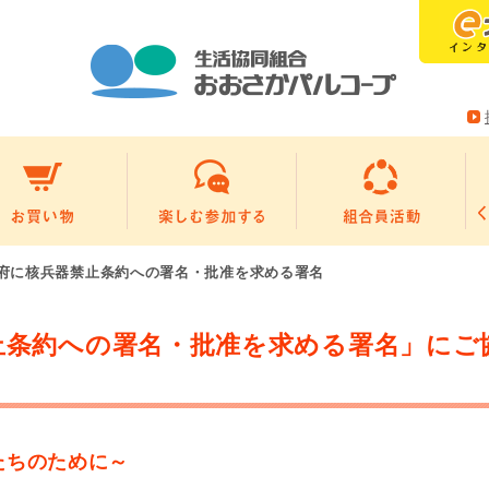
府に核兵器禁止条約への署名・批准を求める署名
止条約への署名・批准を求める署名」にご
たちのために～