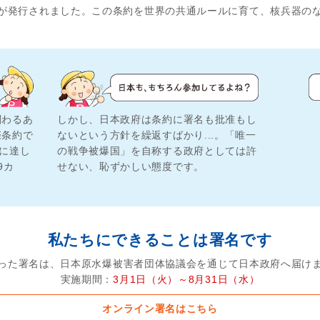
約」が発行されました。この条約を世界の共通ルールに育て、核兵器の
関わるあ
しかし、日本政府は条約に署名も批准もし
際条約で
ないという方針を繰返すばかり...。「唯一
国に達し
の戦争被爆国」を自称する政府としては許
9カ
せない、恥ずかしい態度です。
私たちにできることは署名です
った署名は、日本原水爆被害者団体協議会を通じて日本政府へ届け
実施期間：
3月1日（火）～8月31日（水）
オンライン署名はこちら