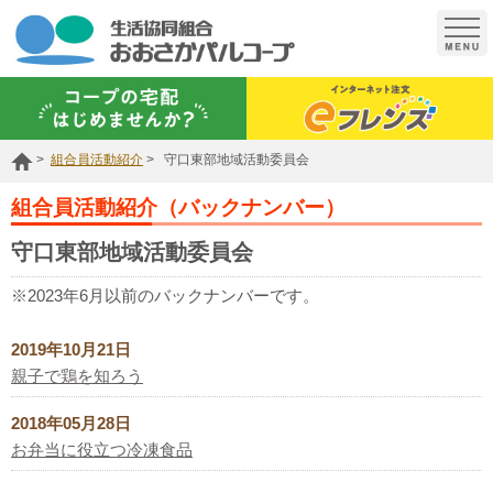
t
o
g
g
l
e
n
a
組合員活動紹介
守口東部地域活動委員会
v
i
g
組合員活動紹介（バックナンバー）
a
t
守口東部地域活動委員会
i
o
n
※2023年6月以前のバックナンバーです。
2019年10月21日
親子で鶏を知ろう
2018年05月28日
お弁当に役立つ冷凍食品