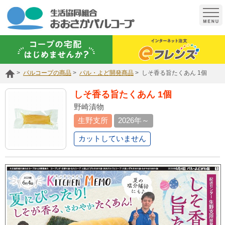
t
o
g
g
l
e
n
a
パルコープの商品
パル・よど開発商品
しそ香る旨たくあん 1個
v
i
g
しそ香る旨たくあん 1個
a
t
野崎漬物
i
生野支所
2026年～
o
n
カットしていません