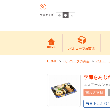
HOME
パルコープの商品
パル・よ
季節をあじ
エスアールジャ
南枚方支所
当日中にお召