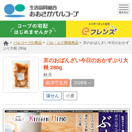
t
o
g
g
l
e
n
a
パルコープの商品
パル・よど開発商品
京のおばんざい今日のおかず
v
i
ぶり大根 280g
g
a
京のおばんざい今日のおかずぶり大
t
根 280g
i
o
秋月
n
南津守支所
2026年～
湯せん
小麦