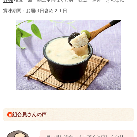
具材
椎茸・鱧・鶏ムネ肉ほぐし身・枝豆・蒲鉾・ぎんなん
賞味期間：お届け日含め２１日
組合員さんの声
暑い日に冷たいまま頂くと涼しくなり