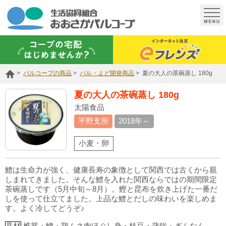
t
o
g
g
l
e
n
a
パルコープの商品
パル・よど開発商品
夏の大人の茶碗蒸し 180g
v
i
g
夏の大人の茶碗蒸し 180g
a
t
太陽食品
i
平野支所
2018年～
o
n
小麦・卵
鱧は生命力が強く、健康長寿の象徴として関西では古くから親
しまれてきました。そんな鱧を入れた関西ならではの期間限定
茶碗蒸しです（5月中旬～8月）。鰹と昆布を炊き上げた一番だ
しを使って仕立てました。上品な鱧とだしの味わいを楽しめま
す。よく冷してどうぞ♪