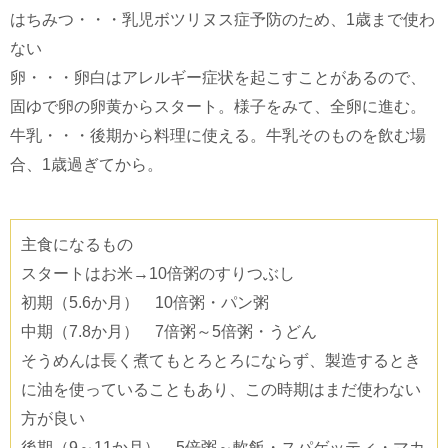
はちみつ・・・乳児ボツリヌス症予防のため、1歳まで使わ
ない
卵・・・卵白はアレルギー症状を起こすことがあるので、
固ゆで卵の卵黄からスタート。様子をみて、全卵に進む。
牛乳・・・後期から料理に使える。牛乳そのものを飲む場
合、1歳過ぎてから。
主食になるもの
スタートはお米→10倍粥のすりつぶし
初期（5.6か月） 10倍粥・パン粥
中期（7.8か月） 7倍粥～5倍粥・うどん
そうめんは長く煮てもとろとろにならず、製造するとき
に油を使っていることもあり、この時期はまだ使わない
方が良い
後期（9～11か月） 5倍粥～軟飯・スパゲッティ・マカ