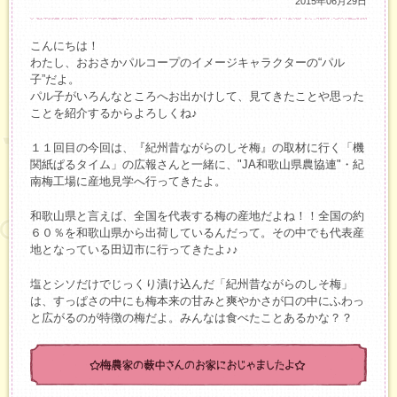
2015年06月29日
こんにちは！
わたし、おおさかパルコープのイメージキャラクターの“パル
子”だよ。
パル子がいろんなところへお出かけして、見てきたことや思った
ことを紹介するからよろしくね♪
１１回目の今回は、『紀州昔ながらのしそ梅』の取材に行く「機
関紙ぱるタイム」の広報さんと一緒に、"JA和歌山県農協連"・紀
南梅工場に産地見学へ行ってきたよ。
和歌山県と言えば、全国を代表する梅の産地だよね！！全国の約
６０％を和歌山県から出荷しているんだって。その中でも代表産
地となっている田辺市に行ってきたよ♪♪
塩とシソだけでじっくり漬け込んだ「紀州昔ながらのしそ梅」
は、すっぱさの中にも梅本来の甘みと爽やかさが口の中にふわっ
と広がるのが特徴の梅だよ。みんなは食べたことあるかな？？