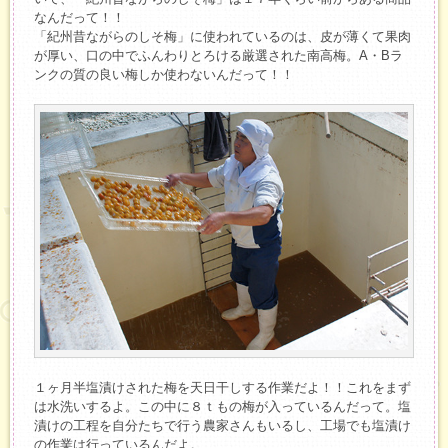
なんだって！！
「紀州昔ながらのしそ梅」に使われているのは、皮が薄くて果肉
が厚い、口の中でふんわりとろける厳選された南高梅。A・Bラ
ンクの質の良い梅しか使わないんだって！！
１ヶ月半塩漬けされた梅を天日干しする作業だよ！！これをまず
は水洗いするよ。この中に８ｔもの梅が入っているんだって。塩
漬けの工程を自分たちで行う農家さんもいるし、工場でも塩漬け
の作業は行っているんだよ。