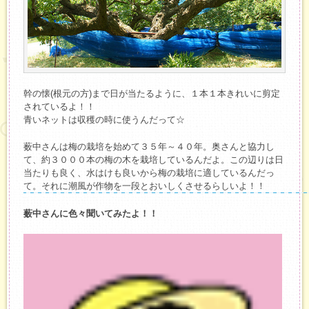
幹の懐(根元の方)まで日が当たるように、１本１本きれいに剪定
されているよ！！
青いネットは収穫の時に使うんだって☆
薮中さんは梅の栽培を始めて３５年～４０年。奥さんと協力し
て、約３０００本の梅の木を栽培しているんだよ。この辺りは日
当たりも良く、水はけも良いから梅の栽培に適しているんだっ
て。それに潮風が作物を一段とおいしくさせるらしいよ！！
薮中さんに色々聞いてみたよ！！