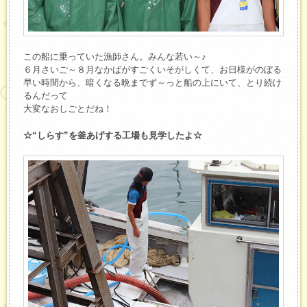
この船に乗っていた漁師さん。みんな若い～♪
６月さいご～８月なかばがすごくいそがしくて、お日様がのぼる
早い時間から、暗くなる晩までず～っと船の上にいて、とり続け
るんだって
大変なおしごとだね！
☆“しらす”を釜あげする工場も見学したよ☆