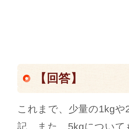
【回答】
これまで、少量の1kgや
記、また、5kgについ