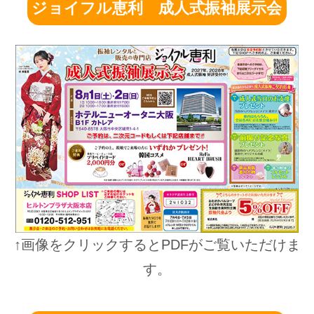
す。
“KIMONO”FAIR
成人式振り袖展示・着付け予約相談
会