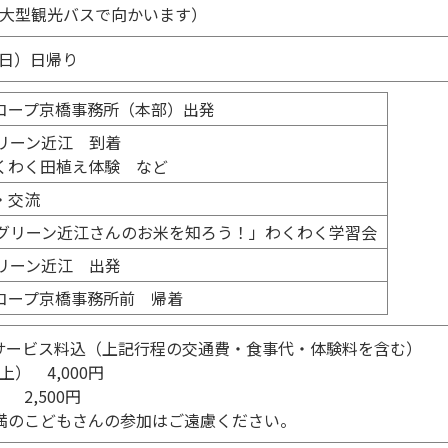
大型観光バスで向かいます）
日（日）日帰り
コープ京橋事務所（本部）出発
グリーン近江 到着
くわく田植え体験 など
・交流
Aグリーン近江さんのお米を知ろう！」わくわく学習会
グリーン近江 出発
コープ京橋事務所前 帰着
金・サービス料込（上記行程の交通費・食事代・体験料を含む）
） 4,000円
 2,500円
満のこどもさんの参加はご遠慮ください。