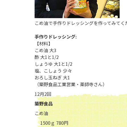
こめ油で手作りドレッシングを作ってみてく
手作りドレッシング:
【材料】
こめ油 大3
酢 大1と1/2
しょうゆ 大1と1/2
塩、こしょう 少々
おろし玉ねぎ 大1
（築野食品工業営業・薬師寺さん）
12月2回
築野食品
こめ油
1500ｇ
780円