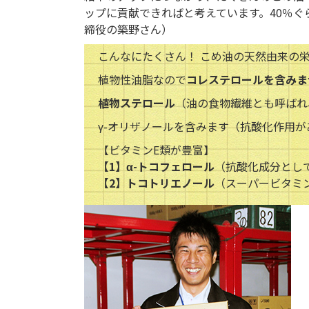
ップに貢献できればと考えています。40％
締役の築野さん）
こんなにたくさん！ こめ油の天然由来の
植物性油脂なので
コレステロールを含みま
植物ステロール
（油の食物繊維とも呼ばれ
γ-オリザノールを含みます（抗酸化作用
【ビタミンE類が豊富】
【1】α-トコフェロール
（抗酸化成分とし
【2】トコトリエノール
（スーパービタミ