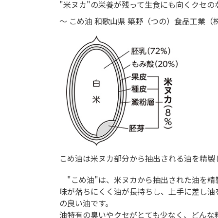
"米ヌカ"の栄養が残って生食にも向くクセの
～ こめ油 和歌山県 築野（つの）食品工業（株
こめ油は米ヌカ部分から抽出される油を精製
"こめ油"は、米ヌカから抽出された油を精
味が落ちにくく油が長持ちし、上手に差し油
の良い油です。
油特有の臭いやクセがとても少なく、どんな