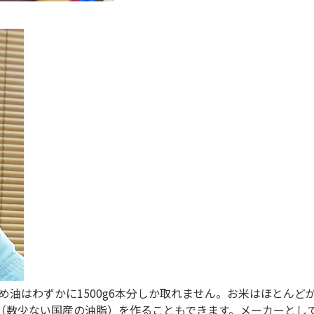
こめ油はわずかに1500g6本分しか取れません。お米はほとん
（数少ない国産の油脂）を作ることもできます。メーカーとし