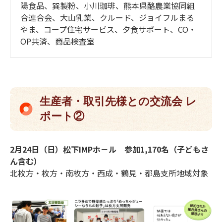
陽食品、巽製粉、小川珈琲、熊本県酪農業協同組
合連合会、大山乳業、クルード、ジョイフルまる
やま、コープ住宅サービス、夕食サポート、CO・
OP共済、商品検査室
生産者・取引先様との交流会 レ
ポート②
2月24日（日）松下IMPホ－ル 参加1,170名（子どもさ
ん含む）
北枚方・枚方・南枚方・西成・鶴見・都島支所地域対象