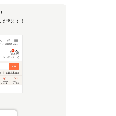
！
スできます！