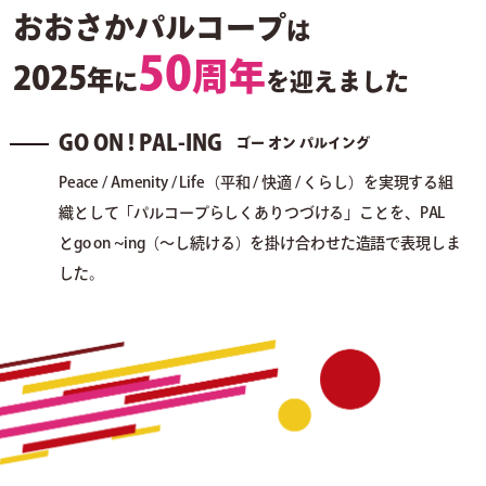
おおさかパルコープ
は
50
周年
2025
年
に
を迎えました
GO ON ! PAL-ING
ゴー オン パルイング
Peace / Amenity / Life（平和 / 快適 / くらし）を実現する組
織として
「パルコープらしくありつづける」ことを、PAL
とgo on ~ing
（～し続ける）を掛け合わせた造語で表現しま
した。