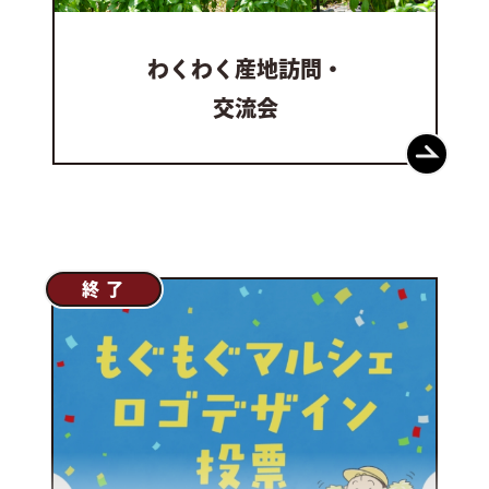
わくわく産地訪問・
交流会
終 了